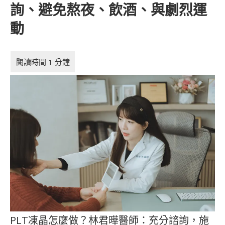
詢、避免熬夜、飲酒、與劇烈運
動
PLT凍晶怎麼做？林君曄醫師：充分諮詢，施