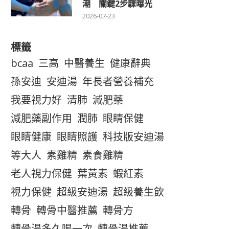
潮 關鍵2步驟曝光
2026-07-23
標籤
bcaa
三高
中醫養生
健康辭典
孫安迪
安迪湯
年長者營養補充
我要視力好
清肺
減肥藥
減肥藥副作用
潤肺
眼睛保健
眼睛健康
眼睛照護
科技版安迪湯
等大人
素雞精
素食雞精
老人視力保健
葉黃素
蝦紅素
視力保健
超級安迪湯
超級養生飲
轉骨
轉骨中醫推薦
轉骨方
轉骨湯多久喝一次
轉骨湯推薦