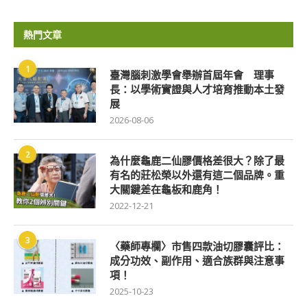
熱門文章
1
臺灣腦刺激學會舉辦首屆年會 理事
長：以學術實證與人才培育推動本土發
展
2026-08-06
2
為什麼龜鹿二仙膠價格差很大？除了最
有名的莊松榮以外還有這二個品牌。重
大關鍵差在龜板和鹿角！
2022-12-21
3
〈藥師專欄〉市售四款油切膠囊評比：
成分功效、副作用、適合族群與注意事
項！
2025-10-23