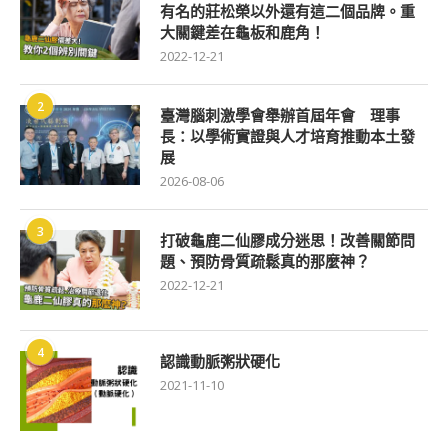
有名的莊松榮以外還有這二個品牌。重
大關鍵差在龜板和鹿角！
2022-12-21
2
臺灣腦刺激學會舉辦首屆年會 理事
長：以學術實證與人才培育推動本土發
展
2026-08-06
3
打破龜鹿二仙膠成分迷思！改善關節問
題、預防骨質疏鬆真的那麼神？
2022-12-21
4
認識動脈粥狀硬化
2021-11-10