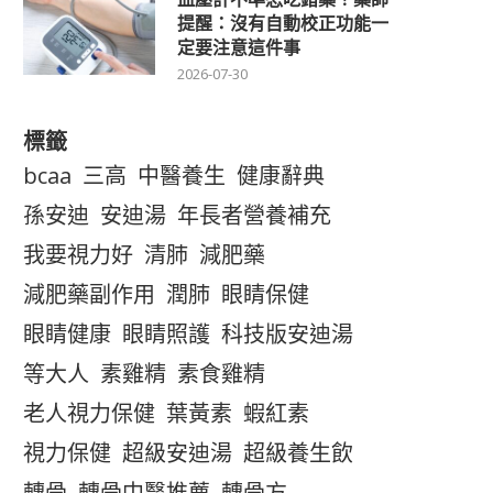
提醒：沒有自動校正功能一
定要注意這件事
2026-07-30
標籤
bcaa
三高
中醫養生
健康辭典
孫安迪
安迪湯
年長者營養補充
我要視力好
清肺
減肥藥
減肥藥副作用
潤肺
眼睛保健
眼睛健康
眼睛照護
科技版安迪湯
等大人
素雞精
素食雞精
老人視力保健
葉黃素
蝦紅素
視力保健
超級安迪湯
超級養生飲
轉骨
轉骨中醫推薦
轉骨方