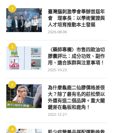
1
臺灣腦刺激學會舉辦首屆年
會 理事長：以學術實證與
人才培育推動本土發展
2026-08-06
2
〈藥師專欄〉市售四款油切
膠囊評比：成分功效、副作
用、適合族群與注意事項！
2025-10-23
3
為什麼龜鹿二仙膠價格差很
大？除了最有名的莊松榮以
外還有這二個品牌。重大關
鍵差在龜板和鹿角！
2022-12-21
4
肌少症營養品搭配運動挽救