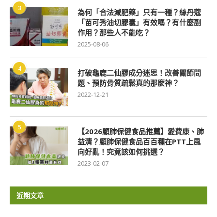
3
為何「合法減肥藥」只有一種？絲丹蔻
「苗可秀油切膠囊」有效嗎？有什麼副
作用？那些人不能吃？
2025-08-06
4
打破龜鹿二仙膠成分迷思！改善關節問
題、預防骨質疏鬆真的那麼神？
2022-12-21
5
【2026顧肺保健食品推薦】愛費康、肺
益清？顧肺保健食品百百種在PTT上風
向好亂！究竟該如何挑選？
2023-02-07
近期文章