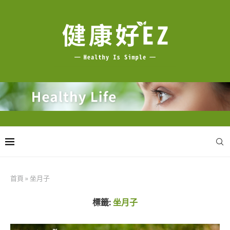
首頁
»
坐月子
標籤:
坐月子