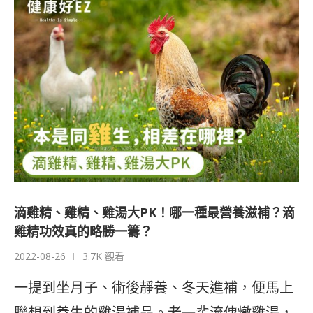
滴雞精、雞精、雞湯大PK！哪一種最營養滋補？滴
雞精功效真的略勝一籌？
2022-08-26
3.7K 觀看
一提到坐月子、術後靜養、冬天進補，便馬上
聯想到養生的雞湯補品。老一輩流傳燉雞湯，