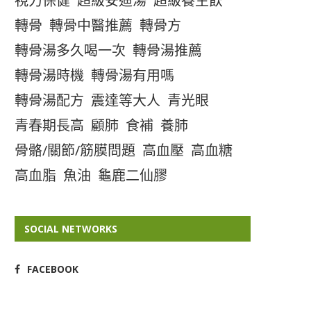
視力保健
超級安迪湯
超級養生飲
轉骨
轉骨中醫推薦
轉骨方
轉骨湯多久喝一次
轉骨湯推薦
轉骨湯時機
轉骨湯有用嗎
轉骨湯配方
震達等大人
青光眼
青春期長高
顧肺
食補
養肺
骨骼/關節/筋膜問題
高血壓
高血糖
高血脂
魚油
龜鹿二仙膠
SOCIAL NETWORKS
FACEBOOK