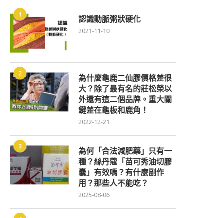
1
認識動脈粥狀硬化
2021-11-10
2
為什麼龜鹿二仙膠價格差很
大？除了最有名的莊松榮以
外還有這二個品牌。重大關
鍵差在龜板和鹿角！
2022-12-21
3
為何「合法減肥藥」只有一
種？絲丹蔻「苗可秀油切膠
囊」有效嗎？有什麼副作
用？那些人不能吃？
2025-08-06