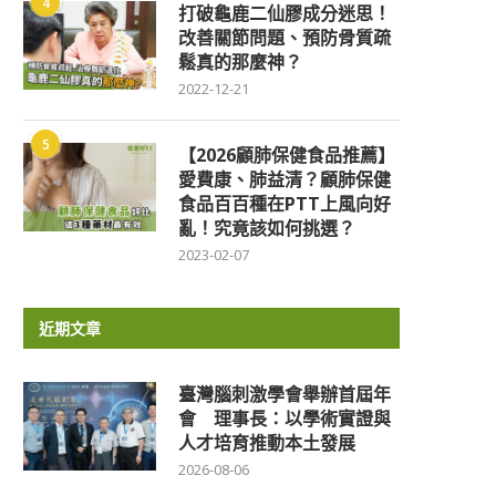
4
打破龜鹿二仙膠成分迷思！
改善關節問題、預防骨質疏
鬆真的那麼神？
2022-12-21
5
【2026顧肺保健食品推薦】
愛費康、肺益清？顧肺保健
食品百百種在PTT上風向好
亂！究竟該如何挑選？
2023-02-07
近期文章
臺灣腦刺激學會舉辦首屆年
會 理事長：以學術實證與
人才培育推動本土發展
2026-08-06