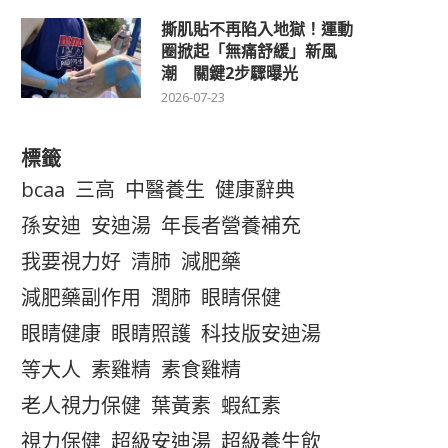
撕肌貼不再陷入地獄！運動
圈掀起「無痛舒緩」新風
潮 關鍵2步驟曝光
2026-07-23
標籤
bcaa
三高
中醫養生
健康辭典
孫安迪
安迪湯
年長者營養補充
我要視力好
清肺
減肥藥
減肥藥副作用
潤肺
眼睛保健
眼睛健康
眼睛照護
科技版安迪湯
等大人
素雞精
素食雞精
老人視力保健
葉黃素
蝦紅素
視力保健
超級安迪湯
超級養生飲