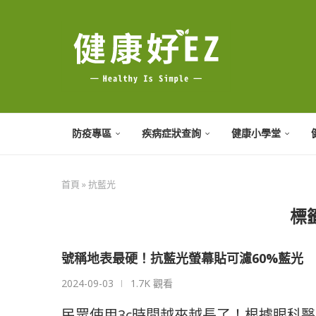
防疫專區
疾病症狀查詢
健康小學堂
首頁
»
抗藍光
標
號稱地表最硬！抗藍光螢幕貼可濾60%藍光
2024-09-03
1.7K 觀看
民眾使用3c時間越來越長了！根據眼科醫