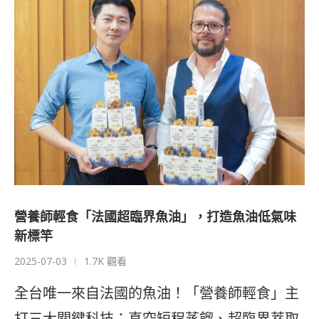
營養師輕食「法國超臨界魚油」，打造魚油低氣味
新標竿
2025-07-03
1.7K 觀看
全台唯一來自法國的魚油！「營養師輕食」主
打三大關鍵科技：真空短程蒸餾、超臨界萃取