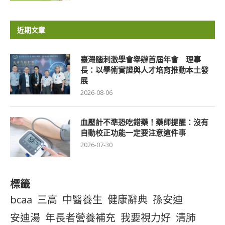
近期文章
臺灣腦刺激學會舉辦首屆年會 理事
長：以學術實證與人才培育推動本土發
展
2026-08-06
血壓計不準恐吃錯藥！藥師提醒：沒有
自動校正功能一定要注意這件事
2026-07-30
標籤
bcaa
三高
中醫養生
健康辭典
孫安迪
安迪湯
年長者營養補充
我要視力好
清肺