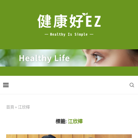
首頁
»
江欣樺
標籤:
江欣樺