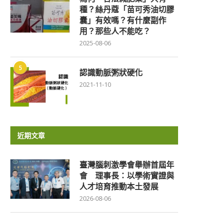
種？絲丹蔻「苗可秀油切膠
囊」有效嗎？有什麼副作
用？那些人不能吃？
2025-08-06
5
認識動脈粥狀硬化
2021-11-10
近期文章
臺灣腦刺激學會舉辦首屆年
會 理事長：以學術實證與
人才培育推動本土發展
2026-08-06