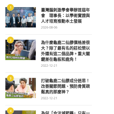
1
臺灣腦刺激學會舉辦首屆年
會 理事長：以學術實證與
人才培育推動本土發展
2026-08-06
2
為什麼龜鹿二仙膠價格差很
大？除了最有名的莊松榮以
外還有這二個品牌。重大關
鍵差在龜板和鹿角！
2022-12-21
3
打破龜鹿二仙膠成分迷思！
改善關節問題、預防骨質疏
鬆真的那麼神？
2022-12-21
4
為何「合法減肥藥」只有一