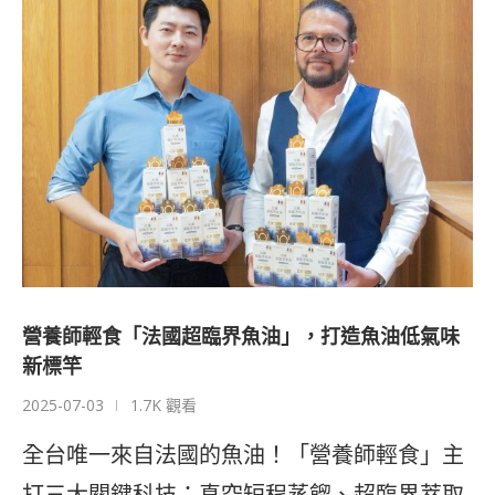
營養師輕食「法國超臨界魚油」，打造魚油低氣味
新標竿
2025-07-03
1.7K 觀看
全台唯一來自法國的魚油！「營養師輕食」主
打三大關鍵科技：真空短程蒸餾、超臨界萃取