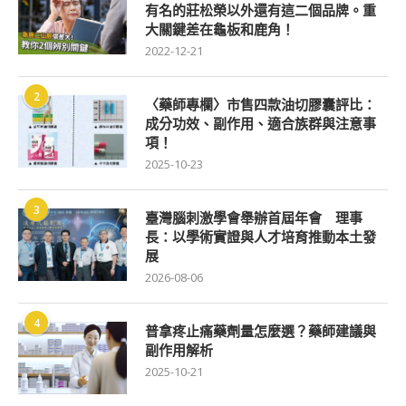
有名的莊松榮以外還有這二個品牌。重
大關鍵差在龜板和鹿角！
2022-12-21
2
〈藥師專欄〉市售四款油切膠囊評比：
成分功效、副作用、適合族群與注意事
項！
2025-10-23
3
臺灣腦刺激學會舉辦首屆年會 理事
長：以學術實證與人才培育推動本土發
展
2026-08-06
4
普拿疼止痛藥劑量怎麼選？藥師建議與
副作用解析
2025-10-21