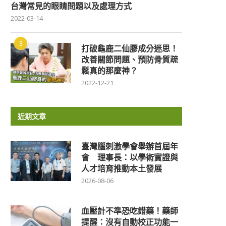
台灣常見的眼睛問題以及處理方式
2022-03-14
5
打破龜鹿二仙膠成分迷思！
改善關節問題、預防骨質疏
鬆真的那麼神？
2022-12-21
近期文章
臺灣腦刺激學會舉辦首屆年
會 理事長：以學術實證與
人才培育推動本土發展
2026-08-06
血壓計不準恐吃錯藥！藥師
提醒：沒有自動校正功能一