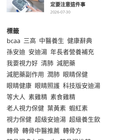
定要注意這件事
2026-07-30
標籤
bcaa
三高
中醫養生
健康辭典
孫安迪
安迪湯
年長者營養補充
我要視力好
清肺
減肥藥
減肥藥副作用
潤肺
眼睛保健
眼睛健康
眼睛照護
科技版安迪湯
等大人
素雞精
素食雞精
老人視力保健
葉黃素
蝦紅素
視力保健
超級安迪湯
超級養生飲
轉骨
轉骨中醫推薦
轉骨方