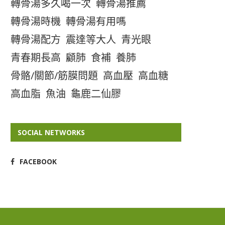
轉骨湯多久喝一次
轉骨湯推薦
轉骨湯時機
轉骨湯有用嗎
轉骨湯配方
震達等大人
青光眼
青春期長高
顧肺
食補
養肺
骨骼/關節/筋膜問題
高血壓
高血糖
高血脂
魚油
龜鹿二仙膠
SOCIAL NETWORKS
FACEBOOK