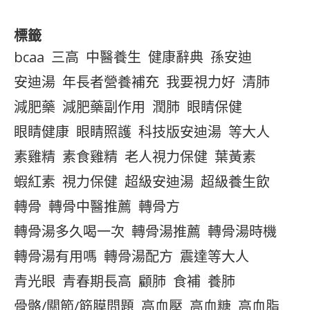
標籤
bcaa
三高
中醫養生
健康辭典
孫安迪
安迪湯
年長者營養補充
我要視力好
清肺
減肥藥
減肥藥副作用
潤肺
眼睛保健
眼睛健康
眼睛照護
科技版安迪湯
等大人
素雞精
素食雞精
老人視力保健
葉黃素
蝦紅素
視力保健
超級安迪湯
超級養生飲
轉骨
轉骨中醫推薦
轉骨方
轉骨湯多久喝一次
轉骨湯推薦
轉骨湯時機
轉骨湯有用嗎
轉骨湯配方
震達等大人
青光眼
青春期長高
顧肺
食補
養肺
骨骼/關節/筋膜問題
高血壓
高血糖
高血脂