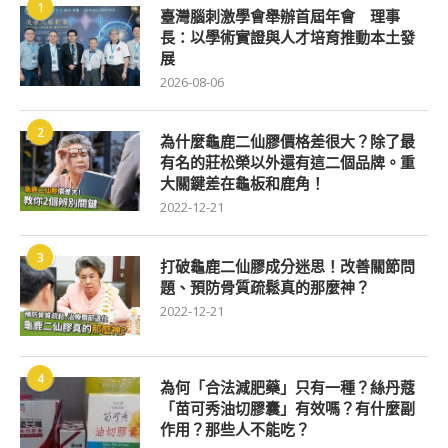
1
臺灣腦刺激學會舉辦首屆年會 理事
長：以學術實證與人才培育推動本土發
展
2026-08-06
2
為什麼龜鹿二仙膠價格差很大？除了最
有名的莊松榮以外還有這二個品牌。重
大關鍵差在龜板和鹿角！
2022-12-21
3
打破龜鹿二仙膠成分迷思！改善關節問
題、預防骨質疏鬆真的那麼神？
2022-12-21
4
為何「合法減肥藥」只有一種？絲丹蔻
「苗可秀油切膠囊」有效嗎？有什麼副
作用？那些人不能吃？