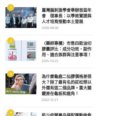
1
臺灣腦刺激學會舉辦首屆年
會 理事長：以學術實證與
人才培育推動本土發展
2026-08-06
2
〈藥師專欄〉市售四款油切
膠囊評比：成分功效、副作
用、適合族群與注意事項！
2025-10-23
3
為什麼龜鹿二仙膠價格差很
大？除了最有名的莊松榮以
外還有這二個品牌。重大關
鍵差在龜板和鹿角！
2022-12-21
4
肌少症營養品搭配運動挽救