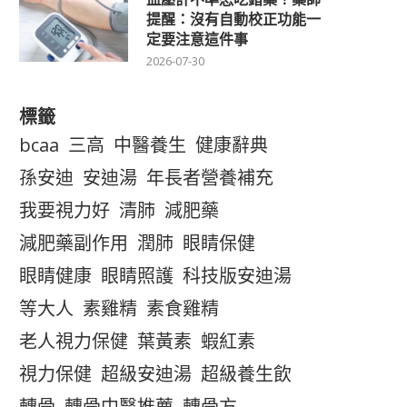
提醒：沒有自動校正功能一
定要注意這件事
2026-07-30
標籤
bcaa
三高
中醫養生
健康辭典
孫安迪
安迪湯
年長者營養補充
我要視力好
清肺
減肥藥
減肥藥副作用
潤肺
眼睛保健
眼睛健康
眼睛照護
科技版安迪湯
等大人
素雞精
素食雞精
老人視力保健
葉黃素
蝦紅素
視力保健
超級安迪湯
超級養生飲
轉骨
轉骨中醫推薦
轉骨方