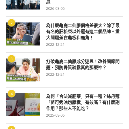
展
2026-08-06
2
為什麼龜鹿二仙膠價格差很大？除了最
有名的莊松榮以外還有這二個品牌。重
大關鍵差在龜板和鹿角！
2022-12-21
3
打破龜鹿二仙膠成分迷思！改善關節問
題、預防骨質疏鬆真的那麼神？
2022-12-21
4
為何「合法減肥藥」只有一種？絲丹蔻
「苗可秀油切膠囊」有效嗎？有什麼副
作用？那些人不能吃？
2025-08-06