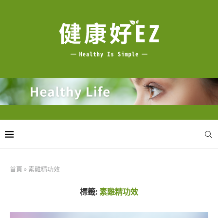
首頁
»
素雞精功效
標籤:
素雞精功效