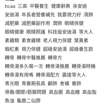
bcaa
三高
中醫養生
健康辭典
孫安迪
安迪湯
年長者營養補充
我要視力好
清肺
減肥藥
減肥藥副作用
潤肺
眼睛保健
眼睛健康
眼睛照護
科技版安迪湯
等大人
素雞精
素食雞精
老人視力保健
葉黃素
蝦紅素
視力保健
超級安迪湯
超級養生飲
轉骨
轉骨中醫推薦
轉骨方
轉骨湯多久喝一次
轉骨湯推薦
轉骨湯時機
轉骨湯有用嗎
轉骨湯配方
震達等大人
青光眼
青春期長高
顧肺
食補
養肺
骨骼/關節/筋膜問題
高血壓
高血糖
高血脂
魚油
龜鹿二仙膠