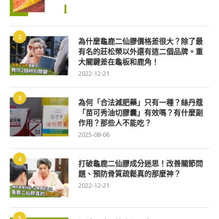
2
為什麼龜鹿二仙膠價格差很大？除了最
有名的莊松榮以外還有這二個品牌。重
大關鍵差在龜板和鹿角！
2022-12-21
3
為何「合法減肥藥」只有一種？絲丹蔻
「苗可秀油切膠囊」有效嗎？有什麼副
作用？那些人不能吃？
2025-08-06
4
打破龜鹿二仙膠成分迷思！改善關節問
題、預防骨質疏鬆真的那麼神？
2022-12-21
5