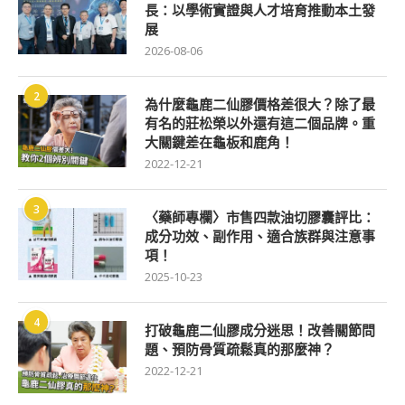
長：以學術實證與人才培育推動本土發
展
2026-08-06
2
為什麼龜鹿二仙膠價格差很大？除了最
有名的莊松榮以外還有這二個品牌。重
大關鍵差在龜板和鹿角！
2022-12-21
3
〈藥師專欄〉市售四款油切膠囊評比：
成分功效、副作用、適合族群與注意事
項！
2025-10-23
4
打破龜鹿二仙膠成分迷思！改善關節問
題、預防骨質疏鬆真的那麼神？
2022-12-21