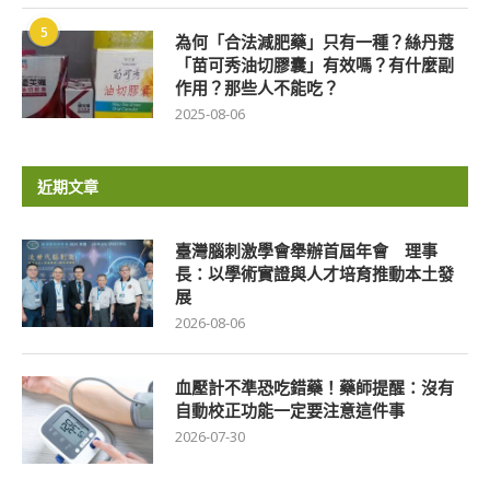
5
為何「合法減肥藥」只有一種？絲丹蔻
「苗可秀油切膠囊」有效嗎？有什麼副
作用？那些人不能吃？
2025-08-06
近期文章
臺灣腦刺激學會舉辦首屆年會 理事
長：以學術實證與人才培育推動本土發
展
2026-08-06
血壓計不準恐吃錯藥！藥師提醒：沒有
自動校正功能一定要注意這件事
2026-07-30