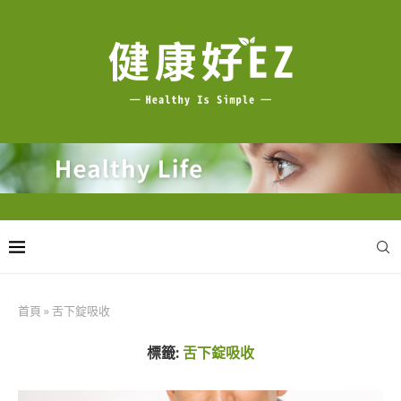
首頁
»
舌下錠吸收
標籤:
舌下錠吸收