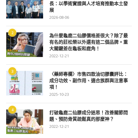
長：以學術實證與人才培育推動本土發
展
2026-08-06
2
為什麼龜鹿二仙膠價格差很大？除了最
有名的莊松榮以外還有這二個品牌。重
大關鍵差在龜板和鹿角！
2022-12-21
3
〈藥師專欄〉市售四款油切膠囊評比：
成分功效、副作用、適合族群與注意事
項！
2025-10-23
4
打破龜鹿二仙膠成分迷思！改善關節問
題、預防骨質疏鬆真的那麼神？
2022-12-21