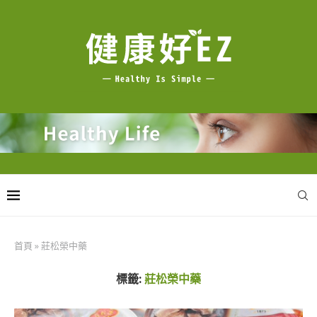
首頁
»
莊松榮中藥
標籤:
莊松榮中藥