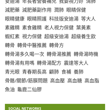
安迪湯
年長者營養補充
我要視力好
清肺
減肥藥
減肥藥副作用
潤肺
眼睛保健
眼睛健康
眼睛照護
科技版安迪湯
等大人
素雞精
素食雞精
老人視力保健
葉黃素
蝦紅素
視力保健
超級安迪湯
超級養生飲
轉骨
轉骨中醫推薦
轉骨方
轉骨湯多久喝一次
轉骨湯推薦
轉骨湯時機
轉骨湯有用嗎
轉骨湯配方
震達等大人
青光眼
青春期長高
顧肺
食補
養肺
骨骼/關節/筋膜問題
高血壓
高血糖
高血脂
魚油
龜鹿二仙膠
SOCIAL NETWORKS