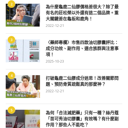
2
為什麼龜鹿二仙膠價格差很大？除了最
有名的莊松榮以外還有這二個品牌。重
大關鍵差在龜板和鹿角！
2022-12-21
3
〈藥師專欄〉市售四款油切膠囊評比：
成分功效、副作用、適合族群與注意事
項！
2025-10-23
4
打破龜鹿二仙膠成分迷思！改善關節問
題、預防骨質疏鬆真的那麼神？
2022-12-21
5
為何「合法減肥藥」只有一種？絲丹蔻
「苗可秀油切膠囊」有效嗎？有什麼副
作用？那些人不能吃？