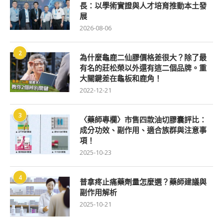
長：以學術實證與人才培育推動本土發
展
2026-08-06
2
為什麼龜鹿二仙膠價格差很大？除了最
有名的莊松榮以外還有這二個品牌。重
大關鍵差在龜板和鹿角！
2022-12-21
3
〈藥師專欄〉市售四款油切膠囊評比：
成分功效、副作用、適合族群與注意事
項！
2025-10-23
4
普拿疼止痛藥劑量怎麼選？藥師建議與
副作用解析
2025-10-21