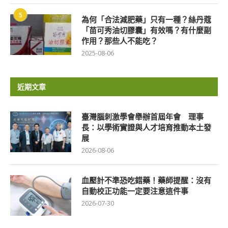
5
為何「合法減肥藥」只有一種？絲丹蔻
「苗可秀油切膠囊」有效嗎？有什麼副
作用？那些人不能吃？
2025-08-06
近期文章
臺灣腦刺激學會舉辦首屆年會 理事
長：以學術實證與人才培育推動本土發
展
2026-08-06
血壓計不準恐吃錯藥！藥師提醒：沒有
自動校正功能一定要注意這件事
2026-07-30