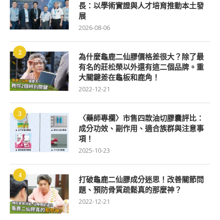
長：以學術實證與人才培育推動本土發
展
2026-08-06
2
為什麼龜鹿二仙膠價格差很大？除了最
有名的莊松榮以外還有這二個品牌。重
大關鍵差在龜板和鹿角！
2022-12-21
3
〈藥師專欄〉市售四款油切膠囊評比：
成分功效、副作用、適合族群與注意事
項！
2025-10-23
4
打破龜鹿二仙膠成分迷思！改善關節問
題、預防骨質疏鬆真的那麼神？
2022-12-21