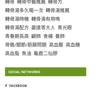
轉骨
轉骨中醫推薦
轉骨方
轉骨湯多久喝一次
轉骨湯推薦
轉骨湯時機
轉骨湯有用嗎
轉骨湯配方
震達等大人
青光眼
青春期長高
顧肺
食補
養肺
骨骼/關節/筋膜問題
高血壓
高血糖
高血脂
魚油
龜鹿二仙膠
SOCIAL NETWORKS
FACEBOOK