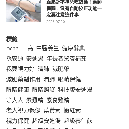
血壓計不準恐吃錯藥！藥師
提醒：沒有自動校正功能一
定要注意這件事
2026-07-30
標籤
bcaa
三高
中醫養生
健康辭典
孫安迪
安迪湯
年長者營養補充
我要視力好
清肺
減肥藥
減肥藥副作用
潤肺
眼睛保健
眼睛健康
眼睛照護
科技版安迪湯
等大人
素雞精
素食雞精
老人視力保健
葉黃素
蝦紅素
視力保健
超級安迪湯
超級養生飲