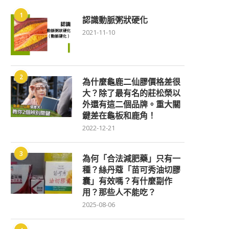
1
認識動脈粥狀硬化
2021-11-10
2
為什麼龜鹿二仙膠價格差很
大？除了最有名的莊松榮以
外還有這二個品牌。重大關
鍵差在龜板和鹿角！
2022-12-21
3
為何「合法減肥藥」只有一
種？絲丹蔻「苗可秀油切膠
囊」有效嗎？有什麼副作
用？那些人不能吃？
2025-08-06