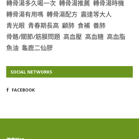
轉骨湯多久喝一次
轉骨湯推薦
轉骨湯時機
轉骨湯有用嗎
轉骨湯配方
震達等大人
青光眼
青春期長高
顧肺
食補
養肺
骨骼/關節/筋膜問題
高血壓
高血糖
高血脂
魚油
龜鹿二仙膠
SOCIAL NETWORKS
FACEBOOK