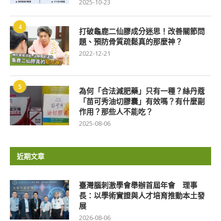
2025-10-23
4
打破龜鹿二仙膠成分迷思！改善關節問
題、預防骨質疏鬆真的那麼神？
2022-12-21
5
為何「合法減肥藥」只有一種？絲丹蔻
「苗可秀油切膠囊」有效嗎？有什麼副
作用？那些人不能吃？
2025-08-06
近期文章
臺灣腦刺激學會舉辦首屆年會 理事
長：以學術實證與人才培育推動本土發
展
2026-08-06