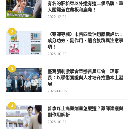
有名的莊松榮以外還有這二個品牌。重
大關鍵差在龜板和鹿角！
2022-12-21
2
〈藥師專欄〉市售四款油切膠囊評比：
成分功效、副作用、適合族群與注意事
項！
2025-10-23
3
臺灣腦刺激學會舉辦首屆年會 理事
長：以學術實證與人才培育推動本土發
展
2026-08-06
4
普拿疼止痛藥劑量怎麼選？藥師建議與
副作用解析
2025-10-21