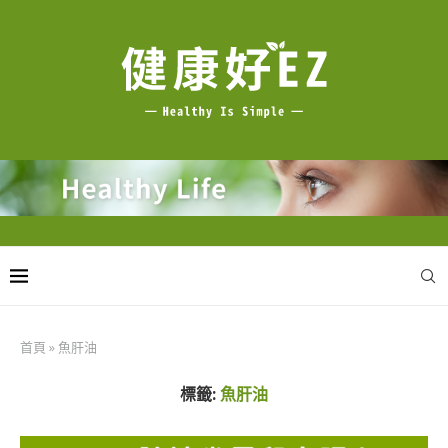
首頁
»
魚肝油
標籤:
魚肝油