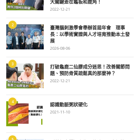
大關鍵差在龜板和鹿角！
2022-12-21
2
臺灣腦刺激學會舉辦首屆年會 理事
長：以學術實證與人才培育推動本土發
展
2026-08-06
3
打破龜鹿二仙膠成分迷思！改善關節問
題、預防骨質疏鬆真的那麼神？
2022-12-21
4
認識動脈粥狀硬化
2021-11-10
5