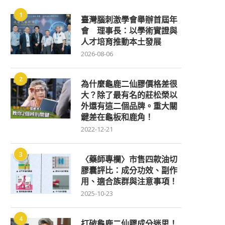
1
臺灣腦刺激學會舉辦首屆年
會 理事長：以學術實證與
人才培育推動本土發展
2026-08-06
2
為什麼龜鹿二仙膠價格差很
大？除了最有名的莊松榮以
外還有這二個品牌。重大關
鍵差在龜板和鹿角！
2022-12-21
3
〈藥師專欄〉市售四款油切
膠囊評比：成分功效、副作
用、適合族群與注意事項！
2025-10-23
4
打破龜鹿二仙膠成分迷思！