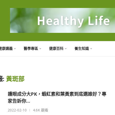
健康講義
醫學專區
健康百科
養生知識
籤:
黃斑部
護眼成分大PK，蝦紅素和葉黃素到底選誰好？專
家告訴你…
2022-02-10
4.6K 觀看