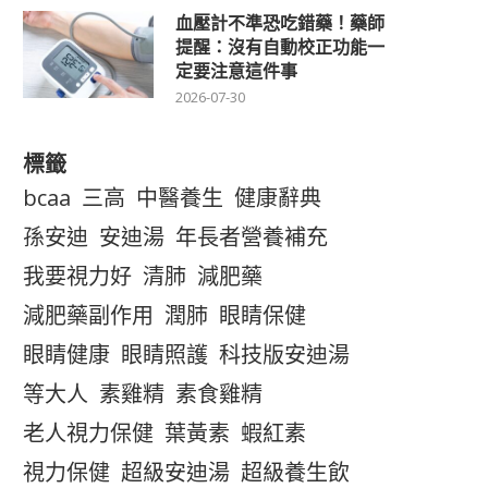
血壓計不準恐吃錯藥！藥師
提醒：沒有自動校正功能一
定要注意這件事
2026-07-30
標籤
bcaa
三高
中醫養生
健康辭典
孫安迪
安迪湯
年長者營養補充
我要視力好
清肺
減肥藥
減肥藥副作用
潤肺
眼睛保健
眼睛健康
眼睛照護
科技版安迪湯
等大人
素雞精
素食雞精
老人視力保健
葉黃素
蝦紅素
視力保健
超級安迪湯
超級養生飲