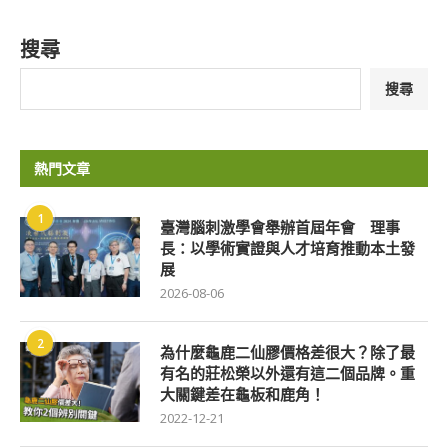
搜尋
搜尋
熱門文章
1
臺灣腦刺激學會舉辦首屆年會 理事
長：以學術實證與人才培育推動本土發
展
2026-08-06
2
為什麼龜鹿二仙膠價格差很大？除了最
有名的莊松榮以外還有這二個品牌。重
大關鍵差在龜板和鹿角！
2022-12-21