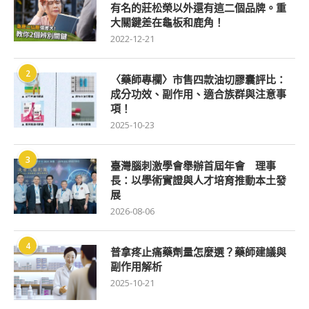
有名的莊松榮以外還有這二個品牌。重
大關鍵差在龜板和鹿角！
2022-12-21
2
〈藥師專欄〉市售四款油切膠囊評比：
成分功效、副作用、適合族群與注意事
項！
2025-10-23
3
臺灣腦刺激學會舉辦首屆年會 理事
長：以學術實證與人才培育推動本土發
展
2026-08-06
4
普拿疼止痛藥劑量怎麼選？藥師建議與
副作用解析
2025-10-21