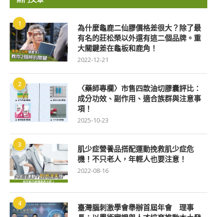
1
為什麼龜鹿二仙膠價格差很大？除了最
有名的莊松榮以外還有這二個品牌。重
大關鍵差在龜板和鹿角！
2022-12-21
2
〈藥師專欄〉市售四款油切膠囊評比：
成分功效、副作用、適合族群與注意事
項！
2025-10-23
3
肌少症營養品搭配運動挽救肌少症危
機！不只老人，年輕人也要注意！
2022-08-16
4
臺灣腦刺激學會舉辦首屆年會 理事