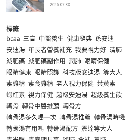
2026-07-30
標籤
bcaa
三高
中醫養生
健康辭典
孫安迪
安迪湯
年長者營養補充
我要視力好
清肺
減肥藥
減肥藥副作用
潤肺
眼睛保健
眼睛健康
眼睛照護
科技版安迪湯
等大人
素雞精
素食雞精
老人視力保健
葉黃素
蝦紅素
視力保健
超級安迪湯
超級養生飲
轉骨
轉骨中醫推薦
轉骨方
轉骨湯多久喝一次
轉骨湯推薦
轉骨湯時機
轉骨湯有用嗎
轉骨湯配方
震達等大人
青光眼
青春期長高
顧肺
食補
養肺