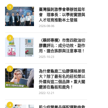
1
臺灣腦刺激學會舉辦首屆年
會 理事長：以學術實證與
人才培育推動本土發展
2026-08-06
2
〈藥師專欄〉市售四款油切
膠囊評比：成分功效、副作
用、適合族群與注意事項！
2025-10-23
3
為什麼龜鹿二仙膠價格差很
大？除了最有名的莊松榮以
外還有這二個品牌。重大關
鍵差在龜板和鹿角！
2022-12-21
4
肌少症營養品搭配運動挽救