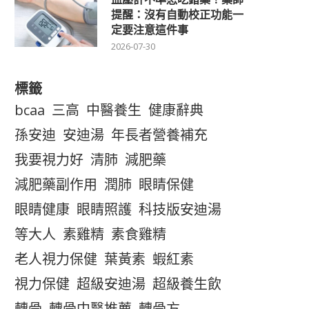
提醒：沒有自動校正功能一
定要注意這件事
2026-07-30
標籤
bcaa
三高
中醫養生
健康辭典
孫安迪
安迪湯
年長者營養補充
我要視力好
清肺
減肥藥
減肥藥副作用
潤肺
眼睛保健
眼睛健康
眼睛照護
科技版安迪湯
等大人
素雞精
素食雞精
老人視力保健
葉黃素
蝦紅素
視力保健
超級安迪湯
超級養生飲
轉骨
轉骨中醫推薦
轉骨方