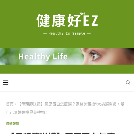
首頁
»
【母親節送禮】膠原蛋白怎麼選？家醫師親授5大挑選重點，幫
自己跟媽媽挑最美禮物！
媒體報導