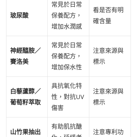
常見於日常
看是否有明
玻尿酸
保養配方，
確含量
增加水潤感
常見於日常
神經醯胺／
注意來源與
保養配方，
賽洛美
標示
增加保水性
具抗氧化特
白藜蘆醇／
注意來源與
性，對抗UV
葡萄籽萃取
標示
傷害
有助肌抗醣
山竹果抽出
注意專利功