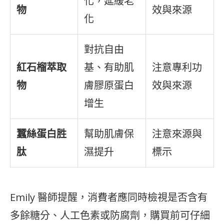
化，延緩老
物
效與來源
化
對抗自由
紅石榴萃取
基、有助肌
注意專利功
物
膚膠原蛋白
效與來源
增生
蠶絲蛋白胜
幫助肌膚保
注意來源與
肽
濕提升
標示
Emily 醫師提醒，消費者應同時檢視是否含有
多餘糖分、人工色素或防腐劑，購買前可仔細