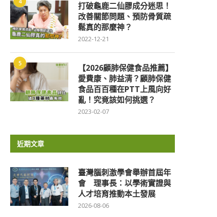
4
打破龜鹿二仙膠成分迷思！
改善關節問題、預防骨質疏
鬆真的那麼神？
2022-12-21
5
【2026顧肺保健食品推薦】
愛費康、肺益清？顧肺保健
食品百百種在PTT上風向好
亂！究竟該如何挑選？
2023-02-07
近期文章
臺灣腦刺激學會舉辦首屆年
會 理事長：以學術實證與
人才培育推動本土發展
2026-08-06