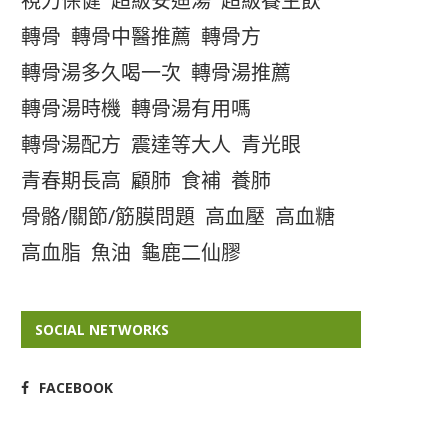
視力保健
超級安迪湯
超級養生飲
轉骨
轉骨中醫推薦
轉骨方
轉骨湯多久喝一次
轉骨湯推薦
轉骨湯時機
轉骨湯有用嗎
轉骨湯配方
震達等大人
青光眼
青春期長高
顧肺
食補
養肺
骨骼/關節/筋膜問題
高血壓
高血糖
高血脂
魚油
龜鹿二仙膠
SOCIAL NETWORKS
FACEBOOK