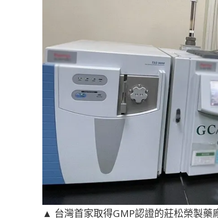
▲ 台灣首家取得GMP認證的莊松榮製