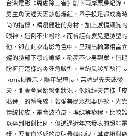
台灣電影《周處除三害》創下兩岸票房紀錄，
男主角阮經天因該戲爆紅，舉手投足都成為時
尚的指標，精瘦健壯的身材，加上感情細膩的
眼神，迷倒不少粉絲。而曾經有嬰兒肥臉型的
他，卻在此次電影角色中，呈現出輪廓相當立
體的臉部下顎的線條，稱羨不少男觀眾，皆期
盼擁有這樣的零死角臉型。里約風診所執行長
Ronald表示，隨年紀增長，無論是先天或後
天，肌膚會開始鬆弛狀況，像阮經天這樣「皮
貼骨」的輪廓線，若愛美民眾想要仿效，光靠
傳統拉皮、電音波拉皮、埋線等療程，比較難
以達到相對比例，但透過近年來發表的超能電
漿，要有自然感的皮貼骨輪廓線，其實相對做