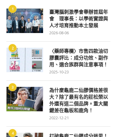
1
臺灣腦刺激學會舉辦首屆年
會 理事長：以學術實證與
人才培育推動本土發展
2026-08-06
2
〈藥師專欄〉市售四款油切
膠囊評比：成分功效、副作
用、適合族群與注意事項！
2025-10-23
3
為什麼龜鹿二仙膠價格差很
大？除了最有名的莊松榮以
外還有這二個品牌。重大關
鍵差在龜板和鹿角！
2022-12-21
4
打破龜鹿二仙膠成分迷思！