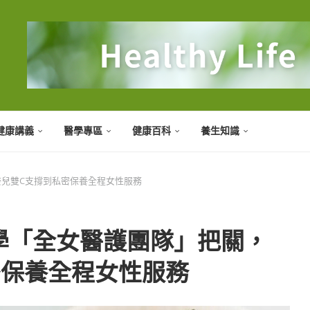
健康講義
醫學專區
健康百科
養生知識
兒雙C支撐到私密保養全程女性服務
學「全女醫護團隊」把關，
密保養全程女性服務