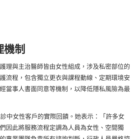
理機制
護理與主治醫師皆由女性組成，涉及私密部位的
護流程，包含獨立更衣與課程動線、定期環境安
經當事人書面同意等機制，以降低隱私風險為最
自門診中女性客戶的實際回饋。她表示：「許多女
們因此將服務流程定調為人員為女性、空間獨
的專業團隊負責所有諮詢判斷，行政人員嚴格控