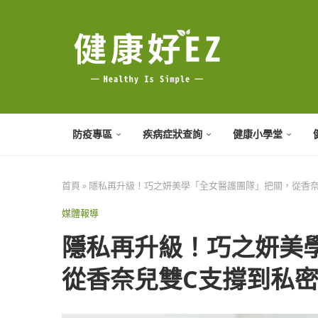
防疫專區
疾病症狀查詢
健康小學堂
首頁
»
隱私再升級！巧之妍美學「全女醫護團隊」把關，從香奈
媒體報導
隱私再升級！巧之妍美
從香奈兒雙C支撐到私