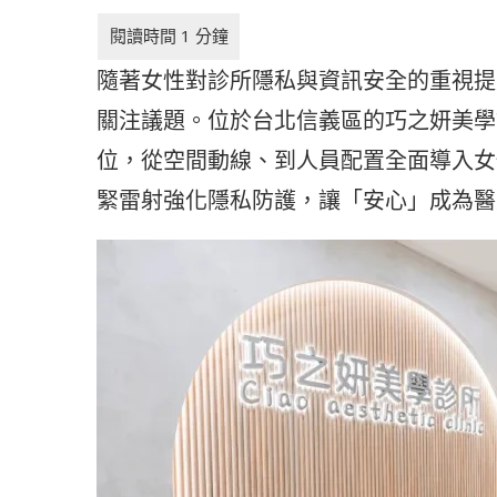
隨著女性對診所隱私與資訊安全的重視提
關注議題。位於台北信義區的巧之妍美學
位，從空間動線、到人員配置全面導入女
緊雷射強化隱私防護，讓「安心」成為醫