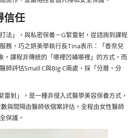
得信任
打法」，與私密保養－G緊雷射，從諮詢到課程
服務，巧之妍美學執行長Tina表示：「香奈兒
 意象，課程非傳統的「哪裡凹補哪裡」的方式，而
估Small C與Big C兩處，採「分層、分
緊雷射」，是一種非侵入式醫學美容保養方式，
養次數與間隔由醫師依個案評估，全程由女性醫師
全保護。