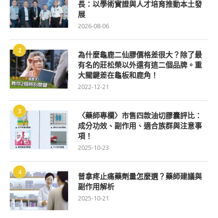
長：以學術實證與人才培育推動本土發
展
2026-08-06
2
為什麼龜鹿二仙膠價格差很大？除了最
有名的莊松榮以外還有這二個品牌。重
大關鍵差在龜板和鹿角！
2022-12-21
3
〈藥師專欄〉市售四款油切膠囊評比：
成分功效、副作用、適合族群與注意事
項！
2025-10-23
4
普拿疼止痛藥劑量怎麼選？藥師建議與
副作用解析
2025-10-21