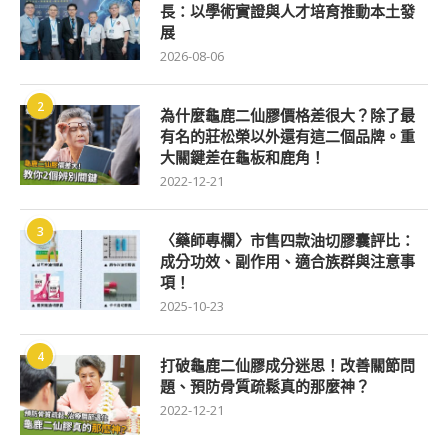
長：以學術實證與人才培育推動本土發
展
2026-08-06
2
為什麼龜鹿二仙膠價格差很大？除了最
有名的莊松榮以外還有這二個品牌。重
大關鍵差在龜板和鹿角！
2022-12-21
3
〈藥師專欄〉市售四款油切膠囊評比：
成分功效、副作用、適合族群與注意事
項！
2025-10-23
4
打破龜鹿二仙膠成分迷思！改善關節問
題、預防骨質疏鬆真的那麼神？
2022-12-21