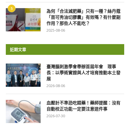
5
為何「合法減肥藥」只有一種？絲丹蔻
「苗可秀油切膠囊」有效嗎？有什麼副
作用？那些人不能吃？
2025-08-06
近期文章
臺灣腦刺激學會舉辦首屆年會 理事
長：以學術實證與人才培育推動本土發
展
2026-08-06
血壓計不準恐吃錯藥！藥師提醒：沒有
自動校正功能一定要注意這件事
2026-07-30