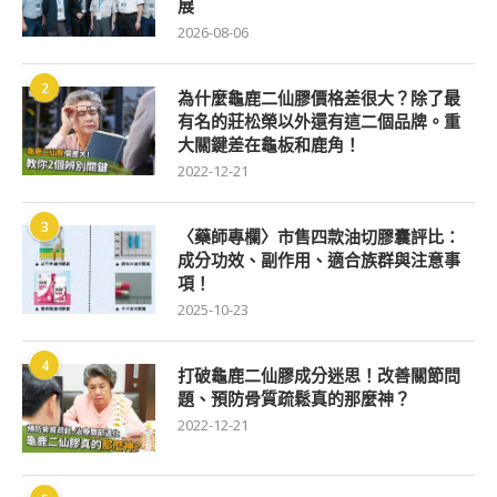
展
2026-08-06
2
為什麼龜鹿二仙膠價格差很大？除了最
有名的莊松榮以外還有這二個品牌。重
大關鍵差在龜板和鹿角！
2022-12-21
3
〈藥師專欄〉市售四款油切膠囊評比：
成分功效、副作用、適合族群與注意事
項！
2025-10-23
4
打破龜鹿二仙膠成分迷思！改善關節問
題、預防骨質疏鬆真的那麼神？
2022-12-21