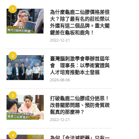
1
為什麼龜鹿二仙膠價格差很
大？除了最有名的莊松榮以
外還有這二個品牌。重大關
鍵差在龜板和鹿角！
2022-12-21
2
臺灣腦刺激學會舉辦首屆年
會 理事長：以學術實證與
人才培育推動本土發展
2026-08-06
3
打破龜鹿二仙膠成分迷思！
改善關節問題、預防骨質疏
鬆真的那麼神？
2022-12-21
4
為何「合法減肥藥」只有一