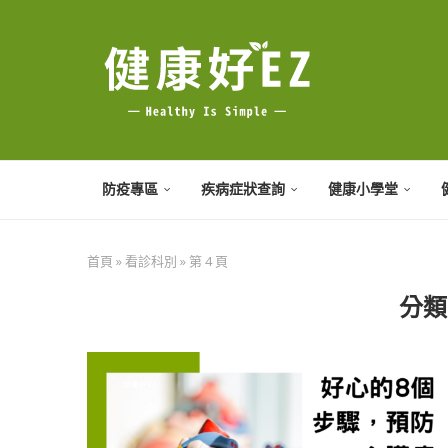
防疫專區
疾病症狀查詢
健康小學堂
首頁
»
看診科別
»
第 4 頁
分類