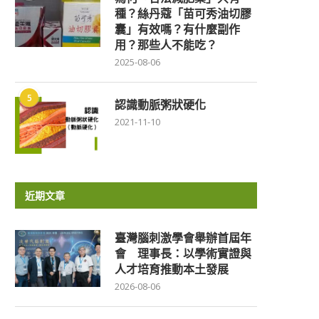
種？絲丹蔻「苗可秀油切膠
囊」有效嗎？有什麼副作
用？那些人不能吃？
2025-08-06
5
認識動脈粥狀硬化
2021-11-10
近期文章
臺灣腦刺激學會舉辦首屆年
會 理事長：以學術實證與
人才培育推動本土發展
2026-08-06