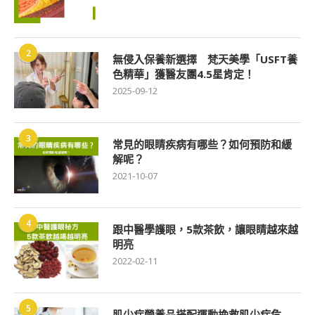
2
無侵入保養新選擇 梵天美學「USFT養
色精華」獲醫友團4.5星肯定！
2025-09-12
3
常見的眼睛疾病有哪些？如何預防和緩
解呢？
2021-10-07
4
跟中醫學護眼，5款茶飲，讓眼睛越來越
明亮
2022-02-11
5
肌少症營養品搭配運動挽救肌少症危