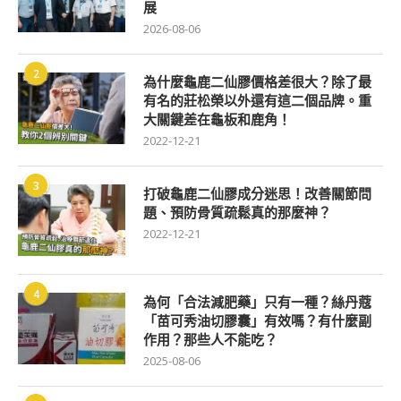
展
2026-08-06
2
為什麼龜鹿二仙膠價格差很大？除了最
有名的莊松榮以外還有這二個品牌。重
大關鍵差在龜板和鹿角！
2022-12-21
3
打破龜鹿二仙膠成分迷思！改善關節問
題、預防骨質疏鬆真的那麼神？
2022-12-21
4
為何「合法減肥藥」只有一種？絲丹蔻
「苗可秀油切膠囊」有效嗎？有什麼副
作用？那些人不能吃？
2025-08-06