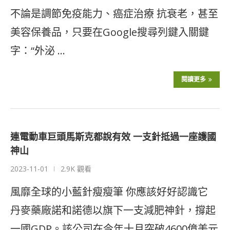
不論是調節免疫能力、癌症治療 抗衰老，甚至
美容保養品，只要在Google搜尋列鍵入關鍵
字：“外泌 …
閱讀更多
連電動車巨頭馬斯克都說有效 一支針抵過一座護國
神山
2023-11-01
2.9K 觀看
風靡全球的小藍針瘦瘦筆 你應該好好認識它
丹麥藥廠諾和諾德以旗下一支減肥神針，撐起
一國GDP。該公司在今年十月突破4600億美元