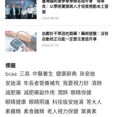
臺灣腦刺激學會舉辦首屆年會 理事
長：以學術實證與人才培育推動本土發
展
2026-08-06
血壓計不準恐吃錯藥！藥師提醒：沒有
自動校正功能一定要注意這件事
2026-07-30
標籤
bcaa
三高
中醫養生
健康辭典
孫安迪
安迪湯
年長者營養補充
我要視力好
清肺
減肥藥
減肥藥副作用
潤肺
眼睛保健
眼睛健康
眼睛照護
科技版安迪湯
等大人
素雞精
素食雞精
老人視力保健
葉黃素