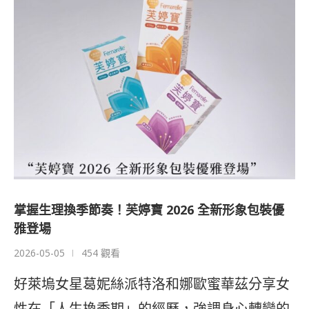
掌握生理換季節奏！芙婷寶 2026 全新形象包裝優
雅登場
2026-05-05
454 觀看
好萊塢女星葛妮絲派特洛和娜歐蜜華茲分享女
性在「人生換季期」的經歷，強調身心轉變的