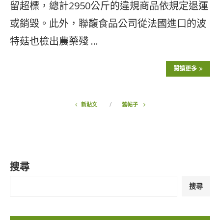
留超標，總計2950公斤的違規商品依規定退運
或銷毀。此外，聯馥食品公司從法國進口的波
特菇也檢出農藥殘 …
閱讀更多
新貼文
舊帖子
搜尋
搜尋