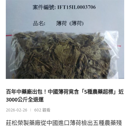
百年中藥廠出包！中國薄荷竟含「5種農藥超標」近
3000公斤全退運
2026-02-26
602 觀看
莊松榮製藥廠從中國進口薄荷檢出五種農藥殘