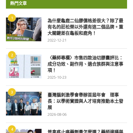
熱門文章
1
為什麼龜鹿二仙膠價格差很大？除了最
有名的莊松榮以外還有這二個品牌。重
大關鍵差在龜板和鹿角！
2022-12-21
2
〈藥師專欄〉市售四款油切膠囊評比：
成分功效、副作用、適合族群與注意事
項！
2025-10-23
3
臺灣腦刺激學會舉辦首屆年會 理事
長：以學術實證與人才培育推動本土發
展
2026-08-06
4
普拿疼止痛藥劑量怎麼選？藥師建議與