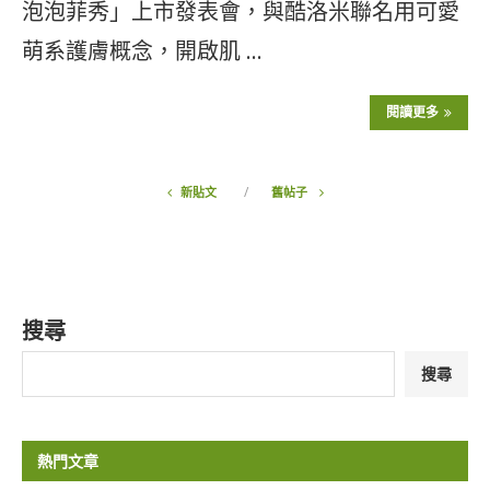
泡泡菲秀」上市發表會，與酷洛米聯名用可愛
萌系護膚概念，開啟肌 …
閱讀更多
新貼文
舊帖子
搜尋
搜尋
熱門文章