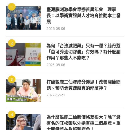
1
臺灣腦刺激學會舉辦首屆年會 理事
長：以學術實證與人才培育推動本土發
展
2026-08-06
2
為何「合法減肥藥」只有一種？絲丹蔻
「苗可秀油切膠囊」有效嗎？有什麼副
作用？那些人不能吃？
2025-08-06
3
打破龜鹿二仙膠成分迷思！改善關節問
題、預防骨質疏鬆真的那麼神？
2022-12-21
4
為什麼龜鹿二仙膠價格差很大？除了最
有名的莊松榮以外還有這二個品牌。重
大關鍵差在龜板和鹿角！