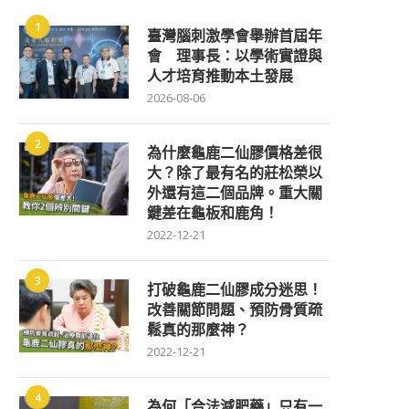
1
臺灣腦刺激學會舉辦首屆年
會 理事長：以學術實證與
人才培育推動本土發展
2026-08-06
2
為什麼龜鹿二仙膠價格差很
大？除了最有名的莊松榮以
外還有這二個品牌。重大關
鍵差在龜板和鹿角！
2022-12-21
3
打破龜鹿二仙膠成分迷思！
改善關節問題、預防骨質疏
鬆真的那麼神？
2022-12-21
4
為何「合法減肥藥」只有一