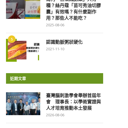
種？絲丹蔻「苗可秀油切膠
囊」有效嗎？有什麼副作
用？那些人不能吃？
2025-08-06
5
認識動脈粥狀硬化
2021-11-10
近期文章
臺灣腦刺激學會舉辦首屆年
會 理事長：以學術實證與
人才培育推動本土發展
2026-08-06