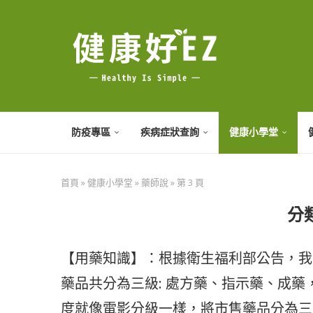
防疫專區
疾病症狀查詢
健康小學堂
首頁
»
健康小學堂
»
藥師說
»
第 3 頁
分類
【用藥知識】：根據衛生福利部公告，我
藥品共分為三級: 處方藥、指示藥、成
度就像電影分級一樣，將市售藥品分為三