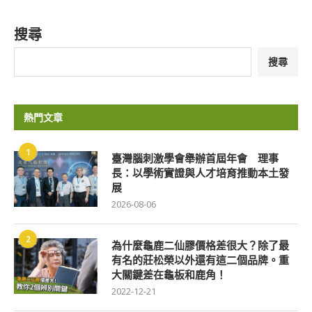
搜尋
搜尋
熱門文章
1
臺灣腦刺激學會舉辦首屆年會 理事
長：以學術實證與人才培育推動本土發
展
2026-08-06
2
為什麼龜鹿二仙膠價格差很大？除了最
有名的莊松榮以外還有這二個品牌。重
大關鍵差在龜板和鹿角！
2022-12-21