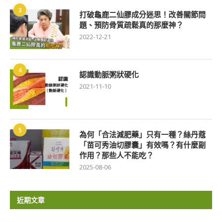
3
打破龜鹿二仙膠成分迷思！改善關節問
題、預防骨質疏鬆真的那麼神？
2022-12-21
4
認識動脈粥狀硬化
2021-11-10
5
為何「合法減肥藥」只有一種？絲丹蔻
「苗可秀油切膠囊」有效嗎？有什麼副
作用？那些人不能吃？
2025-08-06
近期文章