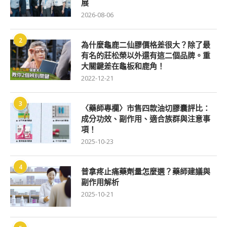
展
2026-08-06
2
為什麼龜鹿二仙膠價格差很大？除了最
有名的莊松榮以外還有這二個品牌。重
大關鍵差在龜板和鹿角！
2022-12-21
3
〈藥師專欄〉市售四款油切膠囊評比：
成分功效、副作用、適合族群與注意事
項！
2025-10-23
4
普拿疼止痛藥劑量怎麼選？藥師建議與
副作用解析
2025-10-21