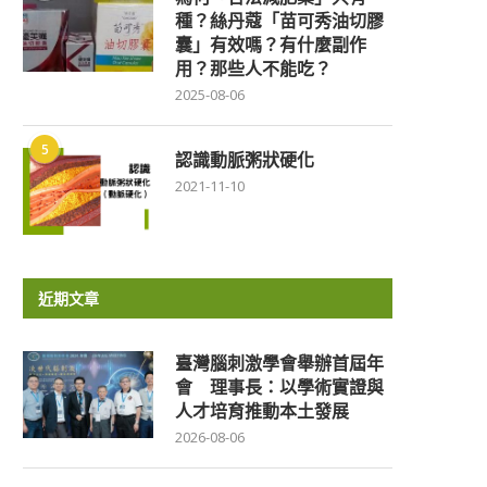
種？絲丹蔻「苗可秀油切膠
囊」有效嗎？有什麼副作
用？那些人不能吃？
2025-08-06
5
認識動脈粥狀硬化
2021-11-10
近期文章
臺灣腦刺激學會舉辦首屆年
會 理事長：以學術實證與
人才培育推動本土發展
2026-08-06