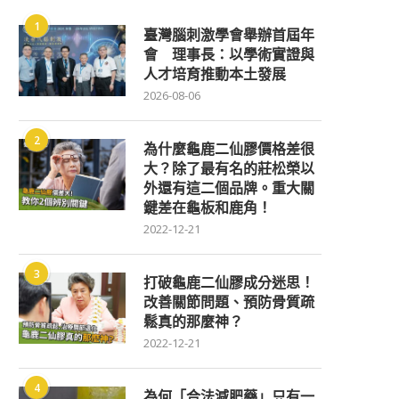
1
臺灣腦刺激學會舉辦首屆年
會 理事長：以學術實證與
人才培育推動本土發展
2026-08-06
2
為什麼龜鹿二仙膠價格差很
大？除了最有名的莊松榮以
外還有這二個品牌。重大關
鍵差在龜板和鹿角！
2022-12-21
3
打破龜鹿二仙膠成分迷思！
改善關節問題、預防骨質疏
鬆真的那麼神？
2022-12-21
4
為何「合法減肥藥」只有一